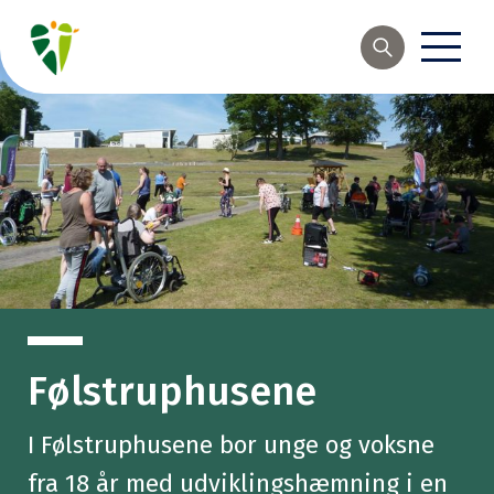
Søg
Følstruphusene
I Følstruphusene bor unge og voksne
fra 18 år med udviklingshæmning i en